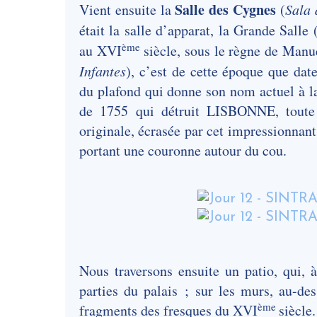
Salle des Cygnes
Vient ensuite la
(
Sala 
était la salle d’apparat, la Grande Salle 
ème
au XVI
siècle, sous le règne de Manu
Infantes
), c’est de cette époque que date
du plafond qui donne son nom actuel à la
de 1755 qui détruit LISBONNE, toute p
originale, écrasée par cet impressionnan
portant une couronne autour du cou.
Nous traversons ensuite un patio, qui, 
parties du palais ; sur les murs, au-de
ème
fragments des fresques du XVI
siècle