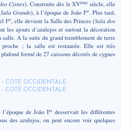
ème
dos Cisnes
). Construite dès le XV
siècle, elle
er
(
Sala Grande
), à l’époque de João I
. Plus tard,
er
el I
, elle devient la Salle des Princes (
Sala dos
nt les ajouts d’azulejos et surtout la décoration
 salle. A la suite du grand tremblement de terre
roche ; la salle est restaurée. Elle est très
t plafond formé de 27 caissons décorés de cygnes
er
à l’époque de João I
desservait les différentes
ssus des azulejos, on peut encore voir quelques
.