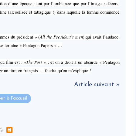
tution d’une époque, tant par l’ambiance que par l’image : décors,
line (alcoolisée et tabagique !) dans laquelle la femme commence
All the President’s men
ommes du président » (
) qui avait l’audace,
ù se termine « Pentagon Papers » …
The Post
 du film est : «
» ; et on a droit à un absurde « Pentagon
ser un titre en français … faudra qu’on m’explique !
Article suivant »
ur à l'accueil