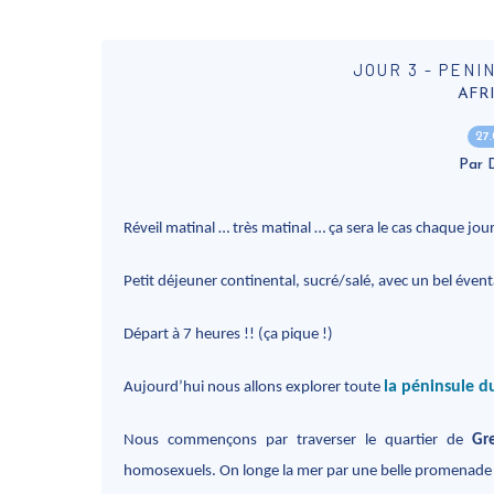
JOUR 3 - PENI
AFR
27
Par
Réveil matinal … très matinal … ça sera le cas chaque jou
Petit déjeuner continental, sucré/salé, avec un bel éventa
Départ à 7 heures !! (ça pique !)
la péninsule d
Aujourd’hui nous allons explorer toute
Nous commençons par traverser le quartier de
Gr
homosexuels. On longe la mer par une belle promenade t