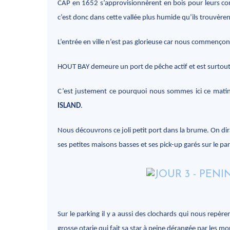
CAP en 1652 s’approvisionnèrent en bois pour leurs con
c’est donc dans cette vallée plus humide qu’ils trouvèren
L’entrée en ville n’est pas glorieuse car nous commençons
HOUT BAY demeure un port de pêche actif et est surtout
C’est justement ce pourquoi nous sommes ici ce matin, o
ISLAND
.
Nous découvrons ce joli petit port dans la brume. On dira
ses petites maisons basses et ses pick-up garés sur le pa
Sur le parking il y a aussi des clochards qui nous repèr
grosse otarie qui fait sa star à peine dérangée par les mou