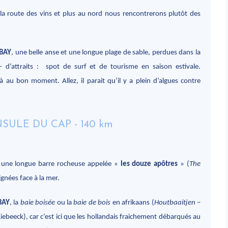
la route des vins et plus au nord nous rencontrerons plutôt des
BAY
, une belle anse et une longue plage de sable, perdues dans la
 d’attraits : spot de surf et de tourisme en saison estivale.
à au bon moment. Allez, il parait qu’il y a plein d’algues contre
r une longue barre rocheuse appelée «
les douze apôtres
» (
The
ignées face à la mer.
BAY
, la
baie boisée
ou la
baie de bois
en afrikaans (
Houtbaaitjen
–
iebeeck), car c’est ici que les hollandais fraichement débarqués au