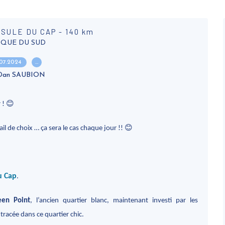
NSULE DU CAP - 140 km
IQUE DU SUD
.07.2024
…
 Dan SAUBION
😊
r !
😊
il de choix … ça sera le cas chaque jour !!
u Cap
.
een Point
, l’ancien quartier blanc, maintenant investi par les
racée dans ce quartier chic.