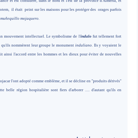
ce et est considéré, dans le nord et l'est de la province d'Almería, et
otem, il était peint sur les maisons pour les protéger des orages parfois
muñequillo mojaquero.
un mouvement intellectuel. Le symbolisme de l'
indalo
fut tellement fort
ent, qu'ils nommèrent leur groupe le monument
indaliano
. Ils y voyaient le
 ainsi l'accord entre les hommes et les dieux pour éviter de nouvelles
ojacar l'ont adopté comme emblème, et il se décline en "produits dérivés"
e belle région hospitalière sont fiers d'arborer ..... d'autant qu'ils en