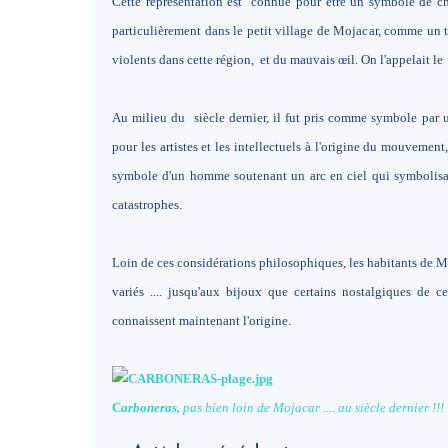
Cette représentation est connue pour être un symbole de chan
particulièrement dans le petit village de Mojacar, comme un t
violents dans cette région, et du mauvais œil. On l'appelait le
Au milieu du siècle dernier, il fut pris comme symbole par 
pour les artistes et les intellectuels à l'origine du mouvem
symbole d'un homme soutenant un arc en ciel qui symbolisait
catastrophes.
Loin de ces considérations philosophiques, les habitants de M
variés .... jusqu'aux bijoux que certains nostalgiques de cett
connaissent maintenant l'origine.
C
a
rboneras,
pas bien loin de Mojacar .... au siècle dernier !!!