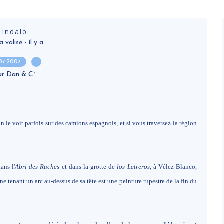
Indalo
alise - il y a .....
.07.2007
…
ar Dan & C°
 on le voit parfois sur des camions espagnols, et si vous traversez la région
ans l'
Abri des Ruches
et dans la grotte de
los Letreros
, à Vélez-Blanco,
 tenant un arc au-dessus de sa tête est une peinture rupestre de la fin du