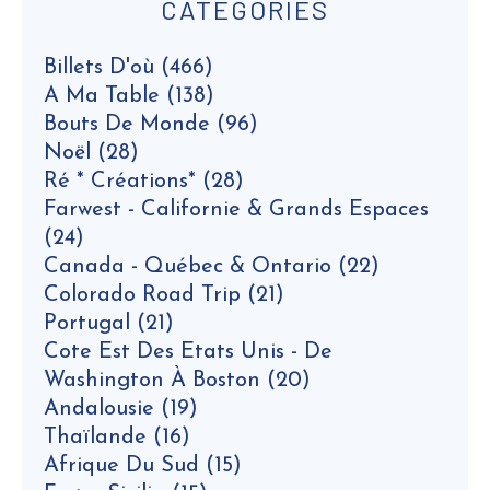
CATEGORIES
Billets D'où
(466)
A Ma Table
(138)
Bouts De Monde
(96)
Noël
(28)
Ré * Créations*
(28)
Farwest - Californie & Grands Espaces
(24)
Canada - Québec & Ontario
(22)
Colorado Road Trip
(21)
Portugal
(21)
Cote Est Des Etats Unis - De
Washington À Boston
(20)
Andalousie
(19)
Thaïlande
(16)
Afrique Du Sud
(15)