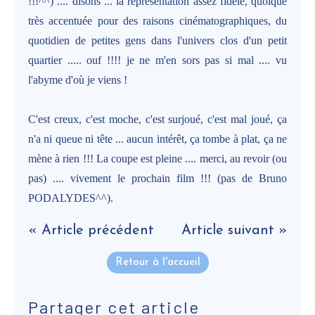
!!!^^) .... disons ... la représentation assez fidèle, quoique
très accentuée pour des raisons cinématographiques, du
quotidien de petites gens dans l'univers clos d'un petit
quartier ..... ouf !!!! je ne m'en sors pas si mal .... vu
l'abyme d'où je viens !
C'est creux, c'est moche, c'est surjoué, c'est mal joué, ça
n'a ni queue ni tête ... aucun intérêt, ça tombe à plat, ça ne
mène à rien !!! La coupe est pleine .... merci, au revoir (ou
pas) .... vivement le prochain film !!! (pas de Bruno
PODALYDES^^).
« Article précédent
Article suivant »
Retour à l'accueil
Partager cet article