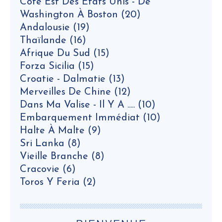
Cote Est Des Etats Unis - De
Washington À Boston
(20)
Andalousie
(19)
Thaïlande
(16)
Afrique Du Sud
(15)
Forza Sicilia
(15)
Croatie - Dalmatie
(13)
Merveilles De Chine
(12)
Dans Ma Valise - Il Y A .....
(10)
Embarquement Immédiat
(10)
Halte À Malte
(9)
Sri Lanka
(8)
Vieille Branche
(8)
Cracovie
(6)
Toros Y Feria
(2)