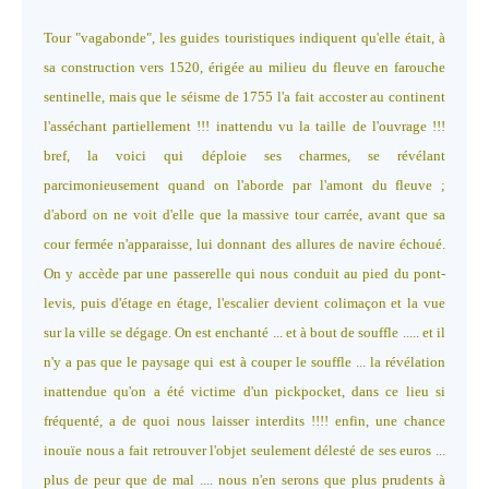
Tour "vagabonde", les guides touristiques indiquent qu'elle était, à
sa construction vers 1520, érigée au milieu du fleuve en farouche
sentinelle, mais que le séisme de 1755 l'a fait accoster au continent
l'asséchant partiellement !!! inattendu vu la taille de l'ouvrage !!!
bref, la voici qui déploie ses charmes, se révélant
parcimonieusement quand on l'aborde par l'amont du fleuve ;
d'abord on ne voit d'elle que la massive tour carrée, avant que
sa
cour fermée n'apparaisse, lui donnant des allures de navire échoué.
On y accède par une passerelle qui nous conduit au pied du pont-
levis, puis d'étage en étage, l'escalier devient colimaçon et la vue
sur la ville se dégage. On est enchanté ... et à bout de souffle ..... et il
n'y a pas que le paysage qui est à couper le souffle ... la révélation
inattendue qu'on a été victime d'un pickpocket, dans ce lieu si
fréquenté, a de quoi nous laisser interdits !!!! enfin, une chance
inouïe nous a fait retrouver l'objet seulement délesté de ses euros ...
plus de peur que de mal .... nous n'en serons que plus prudents à