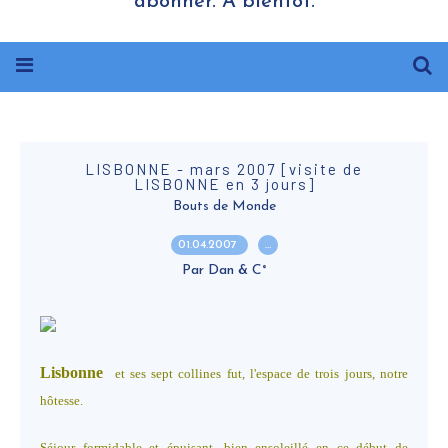
abonner. A bientôt.
LISBONNE - mars 2007 [visite de
LISBONNE en 3 jours]
Bouts de Monde
01.04.2007
…
Par Dan & C°
Lisbonne
et ses sept collines fut, l'espace de trois jours, notre
hôtesse.
Séjour formidable et épuisant, bien ensoleillé en ce début de