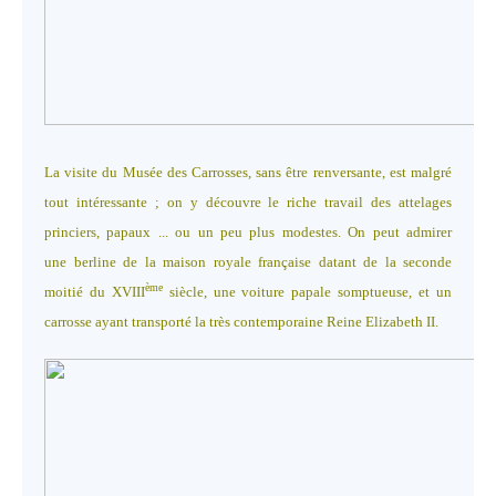
La visite du Musée des Carrosses, sans être renversante, est malgré
tout intéressante ; on y découvre le riche travail des attelages
princiers, papaux ... ou un peu plus modestes. On peut admirer
une berline de la maison royale française datant de la seconde
ème
moitié du XVIII
siècle, une voiture papale somptueuse, et un
carrosse ayant transporté la très contemporaine Reine Elizabeth II.