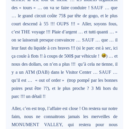
des « tours » … on va se faire conduire ! SAUF … que
… le grand circuit coûte 75$ par tête de gogo, et le plus
court descend à 55 !!! OUPS !!! « Aller, soyons fous,
c’est THE voyage !!! Plaie d’argent … et tutti quanti … »
on se laisserait presque convaincre … SAUF … que … il
leur faut du liquide à ces braves !!! (si le parc est à sec, ici
ça coule à flots !! à coups de 500$ par véhicule !
) … et
nous des dollars, on n’en a plus !!!
qu’à cela ne tienne, il
y a un ATM (DAB) dans le Visitor Center … SAUF …
qu’il est …
« out of order »
(trop pompé par les bonnes
poires peut être ??), et le plus proche ? 3 Mi hors du
parc !!! un détail !!
Aller, c’en est trop, l’affaire est close ! On restera sur notre
faim, nous ne connaitrons jamais les merveilles de
MONUMENT VALLEY, qui restera pour nous