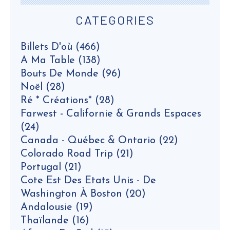
CATEGORIES
Billets D'où
(466)
A Ma Table
(138)
Bouts De Monde
(96)
Noël
(28)
Ré * Créations*
(28)
Farwest - Californie & Grands Espaces
(24)
Canada - Québec & Ontario
(22)
Colorado Road Trip
(21)
Portugal
(21)
Cote Est Des Etats Unis - De
Washington À Boston
(20)
Andalousie
(19)
Thaïlande
(16)