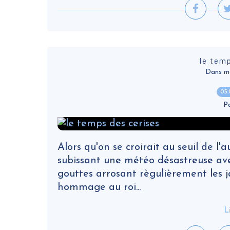
le tem
Dans ma v
05
P
Alors qu'on se croirait au seuil de l'
subissant une météo désastreuse avec
gouttes arrosant règulièrement les jar
hommage au roi...
L