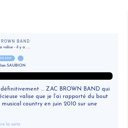
BROWN BAND
alise - il y a .....
.02.2017
…
 Dan SAUBION
i … définitivement … ZAC BROWN BAND qui
cieuse valise que je l’ai rapporté du bout
 musical country en juin 2010 sur une
ire la suite