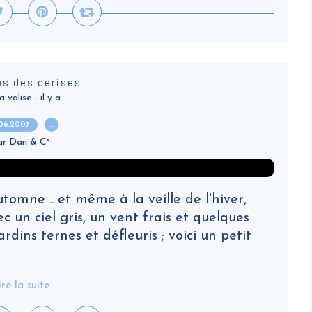
ps des cerises
alise - il y a .....
.06.2007
…
ar Dan & C°
automne .. et même à la veille de l'hiver,
 un ciel gris, un vent frais et quelques
dins ternes et défleuris ; voici un petit
ire la suite