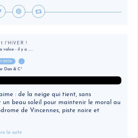
st l'HIVER !
alise - il y a .....
.01.2009
…
ar Dan & C°
ime : de la neige qui tient, sans
 et un beau soleil pour maintenir le moral au
podrome de Vincennes, piste noire et
ire la suite