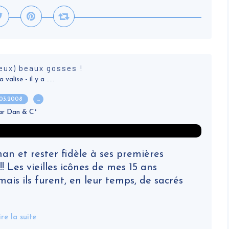
eux) beaux gosses !
alise - il y a .....
.03.2008
…
ar Dan & C°
n et rester fidèle à ses premières
!! Les vieilles icônes de mes 15 ans
is ils furent, en leur temps, de sacrés
ire la suite