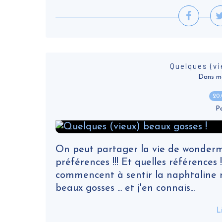
Quelques (vi
Dans ma v
20
P
On peut partager la vie de wonderma
préférences !!! Et quelles références !
commencent à sentir la naphtaline ma
beaux gosses ... et j'en connais...
L