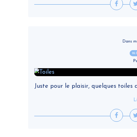
Dans ma v
16
P
Juste pour le plaisir, quelques toiles
L