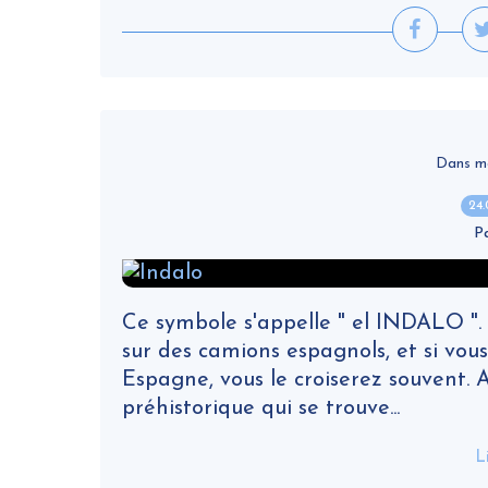
Dans ma v
24
P
Ce symbole s'appelle " el INDALO ". I
sur des camions espagnols, et si vous
Espagne, vous le croiserez souvent. A l
préhistorique qui se trouve...
L