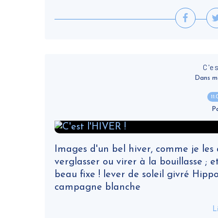
C'e
Dans ma v
11
P
Images d'un bel hiver, comme je les a
verglasser ou virer à la bouillasse ;
beau fixe ! lever de soleil givré Hip
campagne blanche
L