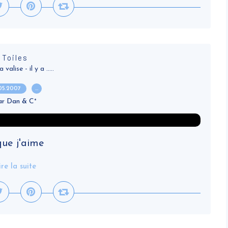
Toiles
alise - il y a .....
.05.2007
…
ar Dan & C°
 que j'aime
ire la suite