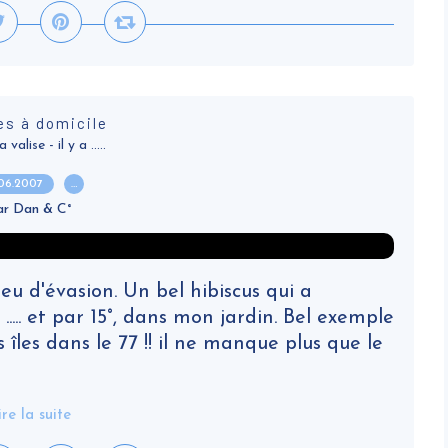
es à domicile
alise - il y a .....
.06.2007
…
ar Dan & C°
peu d'évasion. Un bel hibiscus qui a
..... et par 15°, dans mon jardin. Bel exemple
s îles dans le 77 !! il ne manque plus que le
ire la suite