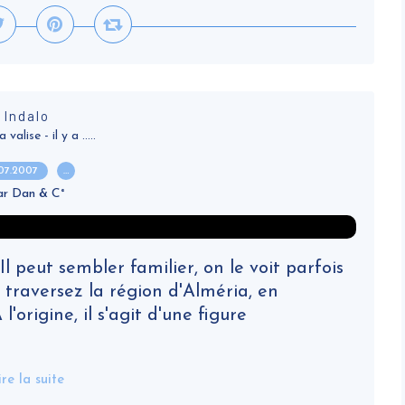
Indalo
alise - il y a .....
.07.2007
…
ar Dan & C°
l peut sembler familier, on le voit parfois
 traversez la région d'Alméria, en
'origine, il s'agit d'une figure
ire la suite