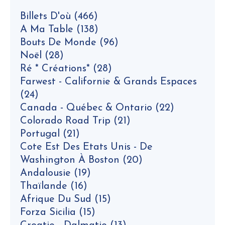
Billets D'où
(466)
A Ma Table
(138)
Bouts De Monde
(96)
Noël
(28)
Ré * Créations*
(28)
Farwest - Californie & Grands Espaces
(24)
Canada - Québec & Ontario
(22)
Colorado Road Trip
(21)
Portugal
(21)
Cote Est Des Etats Unis - De
Washington À Boston
(20)
Andalousie
(19)
Thaïlande
(16)
Afrique Du Sud
(15)
Forza Sicilia
(15)