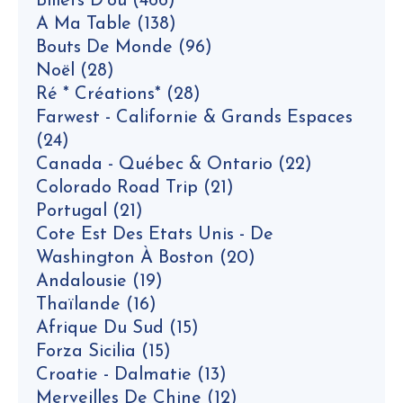
Billets D'où
(466)
A Ma Table
(138)
Bouts De Monde
(96)
Noël
(28)
Ré * Créations*
(28)
Farwest - Californie & Grands Espaces
(24)
Canada - Québec & Ontario
(22)
Colorado Road Trip
(21)
Portugal
(21)
Cote Est Des Etats Unis - De
Washington À Boston
(20)
Andalousie
(19)
Thaïlande
(16)
Afrique Du Sud
(15)
Forza Sicilia
(15)
Croatie - Dalmatie
(13)
Merveilles De Chine
(12)