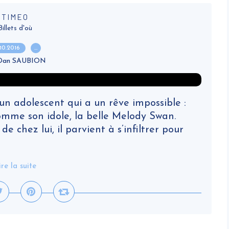
TIMEO
Billets d'où
.10.2016
…
 Dan SAUBION
un adolescent qui a un rêve impossible :
omme son idole, la belle Melody Swan.
 chez lui, il parvient à s’infiltrer pour
ire la suite