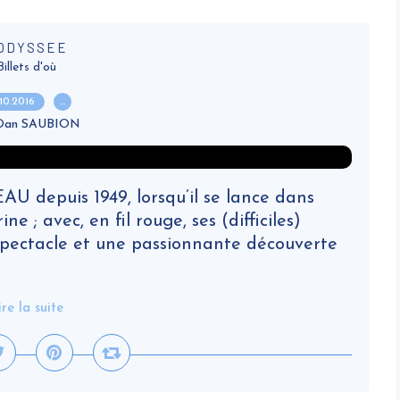
'ODYSSEE
Billets d'où
.10.2016
…
 Dan SAUBION
depuis 1949, lorsqu’il se lance dans
e ; avec, en fil rouge, ses (difficiles)
 spectacle et une passionnante découverte
ire la suite