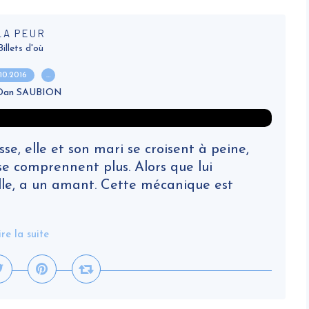
LA PEUR
Billets d'où
.10.2016
…
 Dan SAUBION
e, elle et son mari se croisent à peine,
e comprennent plus. Alors que lui
elle, a un amant. Cette mécanique est
ire la suite