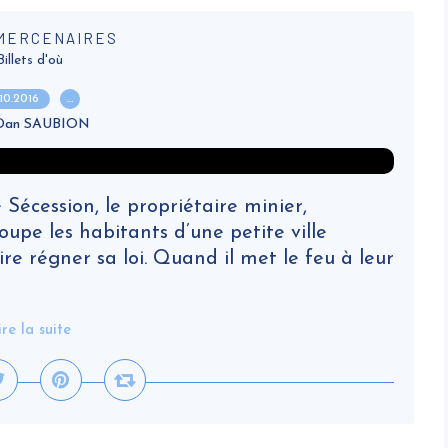
 MERCENAIRES
Billets d'où
.10.2016
…
 Dan SAUBION
écession, le propriétaire minier,
pe les habitants d’une petite ville
re régner sa loi. Quand il met le feu à leur
ire la suite