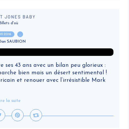
T JONES BABY
Billets d'où
.10.2016
…
 Dan SAUBION
e ses 43 ans avec un bilan peu glorieux :
 marche bien mais un désert sentimental !
ricain et renouer avec l’irrésistible Mark
ire la suite