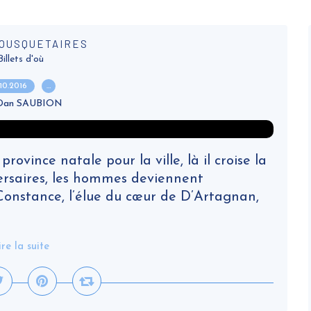
MOUSQUETAIRES
Billets d'où
.10.2016
…
 Dan SAUBION
vince natale pour la ville, là il croise la
versaires, les hommes deviennent
Constance, l’élue du cœur de D’Artagnan,
ire la suite