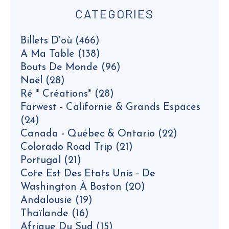
CATEGORIES
Billets D'où
(466)
A Ma Table
(138)
Bouts De Monde
(96)
Noël
(28)
Ré * Créations*
(28)
Farwest - Californie & Grands Espaces
(24)
Canada - Québec & Ontario
(22)
Colorado Road Trip
(21)
Portugal
(21)
Cote Est Des Etats Unis - De
Washington À Boston
(20)
Andalousie
(19)
Thaïlande
(16)
Afrique Du Sud
(15)