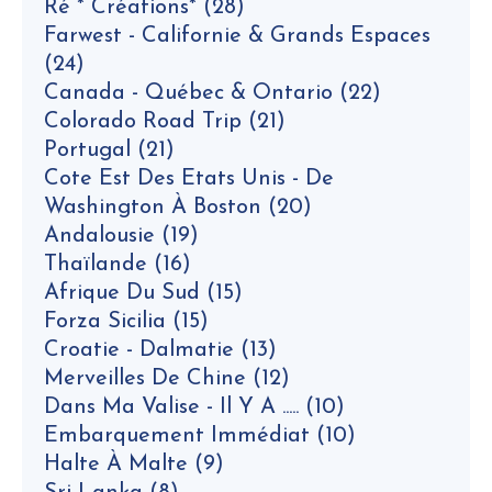
Ré * Créations*
(28)
Farwest - Californie & Grands Espaces
(24)
Canada - Québec & Ontario
(22)
Colorado Road Trip
(21)
Portugal
(21)
Cote Est Des Etats Unis - De
Washington À Boston
(20)
Andalousie
(19)
Thaïlande
(16)
Afrique Du Sud
(15)
Forza Sicilia
(15)
Croatie - Dalmatie
(13)
Merveilles De Chine
(12)
Dans Ma Valise - Il Y A .....
(10)
Embarquement Immédiat
(10)
Halte À Malte
(9)