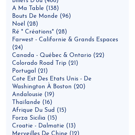
Billets D'où
(466)
A Ma Table
(138)
Bouts De Monde
(96)
Noël
(28)
Ré * Créations*
(28)
Farwest - Californie & Grands Espaces
(24)
Canada - Québec & Ontario
(22)
Colorado Road Trip
(21)
Portugal
(21)
Cote Est Des Etats Unis - De
Washington À Boston
(20)
Andalousie
(19)
Thaïlande
(16)
Afrique Du Sud
(15)
Forza Sicilia
(15)
Croatie - Dalmatie
(13)
Merveilles De Chine
(12)