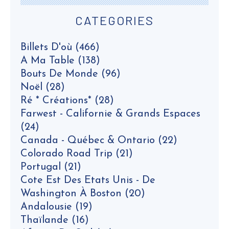
CATEGORIES
Billets D'où
(466)
A Ma Table
(138)
Bouts De Monde
(96)
Noël
(28)
Ré * Créations*
(28)
Farwest - Californie & Grands Espaces
(24)
Canada - Québec & Ontario
(22)
Colorado Road Trip
(21)
Portugal
(21)
Cote Est Des Etats Unis - De
Washington À Boston
(20)
Andalousie
(19)
Thaïlande
(16)