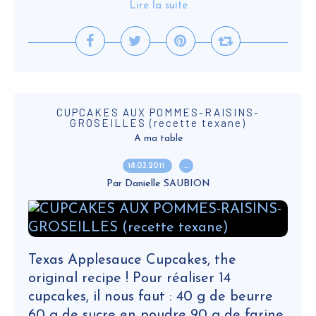
Lire la suite
CUPCAKES AUX POMMES-RAISINS-
GROSEILLES (recette texane)
A ma table
18.03.2011
…
Par Danielle SAUBION
Texas Applesauce Cupcakes, the
original recipe ! Pour réaliser 14
cupcakes, il nous faut : 40 g de beurre
60 g de sucre en poudre 90 g de farine