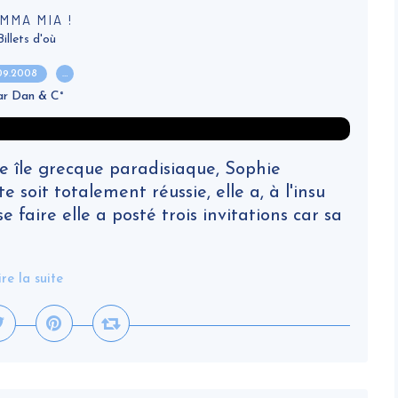
MMA MIA !
Billets d'où
.09.2008
…
ar Dan & C°
une île grecque paradisiaque, Sophie
 soit totalement réussie, elle a, à l'insu
e faire elle a posté trois invitations car sa
ire la suite