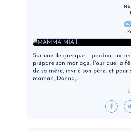
MA
16
P
Sur une île grecque .... pardon, sur 
prépare son mariage. Pour que la fête
de sa mère, invité son père, et pour s
maman, Donna,...
L