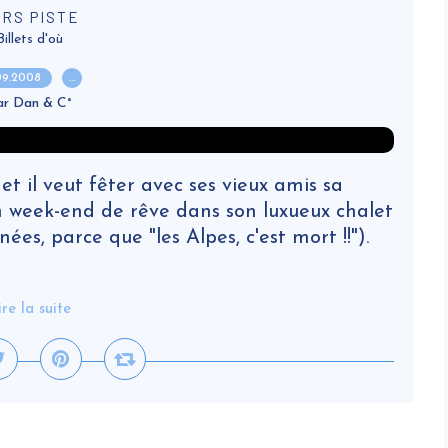
RS PISTE
Billets d'où
.09.2008
…
ar Dan & C°
et il veut fêter avec ses vieux amis sa
 un week-end de rêve dans son luxueux chalet
ées, parce que "les Alpes, c'est mort !!").
ire la suite