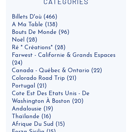
CATEGORIES
Billets D'où
(466)
A Ma Table
(138)
Bouts De Monde
(96)
Noël
(28)
Ré * Créations*
(28)
Farwest - Californie & Grands Espaces
(24)
Canada - Québec & Ontario
(22)
Colorado Road Trip
(21)
Portugal
(21)
Cote Est Des Etats Unis - De
Washington À Boston
(20)
Andalousie
(19)
Thaïlande
(16)
Afrique Du Sud
(15)