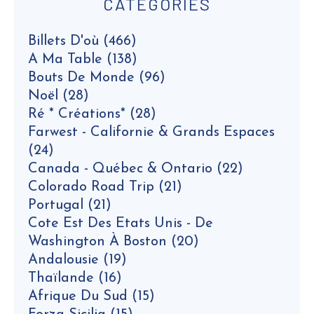
CATEGORIES
Billets D'où
(466)
A Ma Table
(138)
Bouts De Monde
(96)
Noël
(28)
Ré * Créations*
(28)
Farwest - Californie & Grands Espaces
(24)
Canada - Québec & Ontario
(22)
Colorado Road Trip
(21)
Portugal
(21)
Cote Est Des Etats Unis - De
Washington À Boston
(20)
Andalousie
(19)
Thaïlande
(16)
Afrique Du Sud
(15)