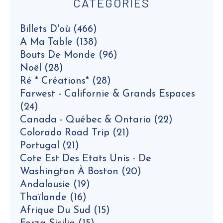
CATEGORIES
Billets D'où
(466)
A Ma Table
(138)
Bouts De Monde
(96)
Noël
(28)
Ré * Créations*
(28)
Farwest - Californie & Grands Espaces
(24)
Canada - Québec & Ontario
(22)
Colorado Road Trip
(21)
Portugal
(21)
Cote Est Des Etats Unis - De
Washington À Boston
(20)
Andalousie
(19)
Thaïlande
(16)
Afrique Du Sud
(15)