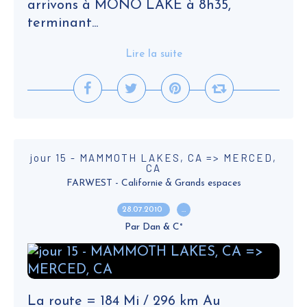
arrivons à MONO LAKE à 8h35,
terminant...
Lire la suite
jour 15 - MAMMOTH LAKES, CA => MERCED,
CA
FARWEST - Californie & Grands espaces
28.07.2010
…
Par Dan & C°
La route = 184 Mi / 296 km Au