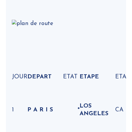
JOUR
DEPART
ETAT
ETAPE
ETAT
LOS
1
P A R I S
*
CA
ANGELES