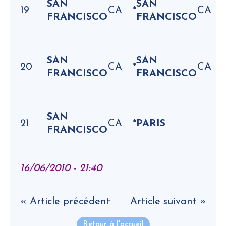
SAN
SAN
19
CA
*
CA
FRANCISCO
FRANCISCO
SAN
SAN
20
CA
*
CA
FRANCISCO
FRANCISCO
SAN
21
CA
*
PARIS
FRANCISCO
H
16/06/2010 - 21:40
« Article précédent
Article suivant »
Retour à l'accueil