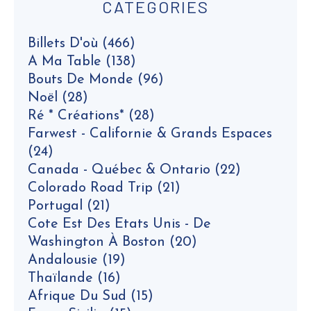
CATEGORIES
Billets D'où
(466)
A Ma Table
(138)
Bouts De Monde
(96)
Noël
(28)
Ré * Créations*
(28)
Farwest - Californie & Grands Espaces
(24)
Canada - Québec & Ontario
(22)
Colorado Road Trip
(21)
Portugal
(21)
Cote Est Des Etats Unis - De
Washington À Boston
(20)
Andalousie
(19)
Thaïlande
(16)
Afrique Du Sud
(15)