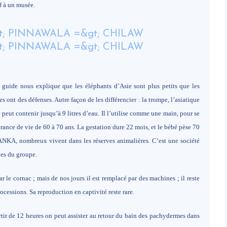
f à un musée.
e guide nous explique que les éléphants d’Asie sont plus petits que les
s ont des défenses. Autre façon de les différencier : la trompe, l’asiatique
 peut contenir jusqu’à 9 litres d’eau. Il l’utilise comme une main, pour se
rance de vie de 60 à 70 ans. La gestation dure 22 mois, et le bébé pèse 70
ANKA, nombreux vivent dans les réserves animalières. C’est une société
lles du groupe.
ar le cornac ; mais de nos jours il est remplacé par des machines ; il reste
cessions. Sa reproduction en captivité reste rare.
rtir de 12 heures on peut assister au retour du bain des pachydermes dans