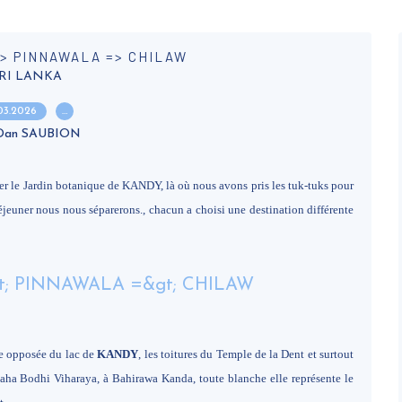
=> PINNAWALA => CHILAW
RI LANKA
.03.2026
…
 Dan SAUBION
iter le Jardin botanique de KANDY, là où nous avons pris les tuk-tuks pour
déjeuner nous nous séparerons., chacun a choisi une destination différente
ive opposée du lac de
KANDY
, les toitures du Temple de la Dent et surtout
ha Bodhi Viharaya, à Bahirawa Kanda, toute blanche elle représente le