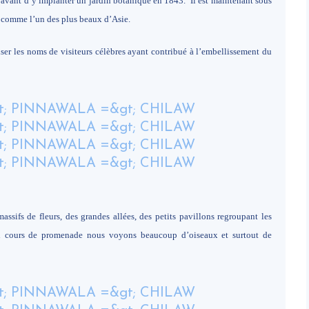
, avant d’y implanter un jardin botanique en 1843. Il est maintenant sous
ré comme l’un des plus beaux d’Asie.
iser les noms de visiteurs célèbres ayant contribué à l’embellissement du
ssifs de fleurs, des grandes allées, des petits pavillons regroupant les
 en cours de promenade nous voyons beaucoup d’oiseaux et surtout de