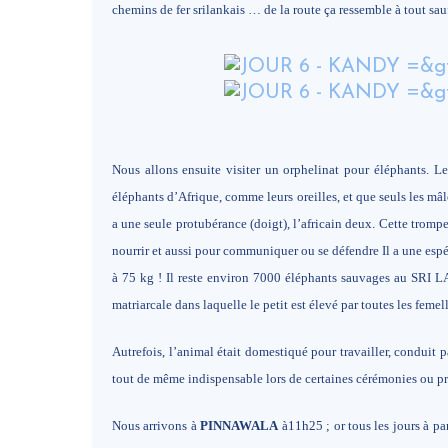
chemins de fer srilankais … de la route ça ressemble à tout sau
Nous allons ensuite visiter un orphelinat pour éléphants. L
éléphants d’Afrique, comme leurs oreilles, et que seuls les mâle
a une seule protubérance (doigt), l’africain deux. Cette trompe
nourrir et aussi pour communiquer ou se défendre Il a une espé
à 75 kg ! Il reste environ 7000 éléphants sauvages au SRI L
matriarcale dans laquelle le petit est élevé par toutes les feme
Autrefois, l’animal était domestiqué pour travailler, conduit p
tout de même indispensable lors de certaines cérémonies ou pro
Nous arrivons à
PINNAWALA
à11h25 ; or tous les jours à pa