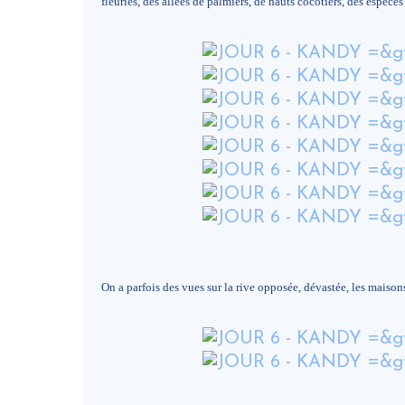
fleuries, des allées de palmiers, de hauts cocotiers, des espèces 
On a parfois des vues sur la rive opposée, dévastée, les maisons