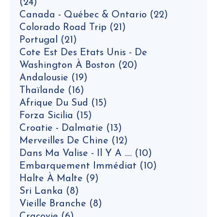
(24)
Canada - Québec & Ontario
(22)
Colorado Road Trip
(21)
Portugal
(21)
Cote Est Des Etats Unis - De
Washington À Boston
(20)
Andalousie
(19)
Thaïlande
(16)
Afrique Du Sud
(15)
Forza Sicilia
(15)
Croatie - Dalmatie
(13)
Merveilles De Chine
(12)
Dans Ma Valise - Il Y A .....
(10)
Embarquement Immédiat
(10)
Halte À Malte
(9)
Sri Lanka
(8)
Vieille Branche
(8)
Cracovie
(6)