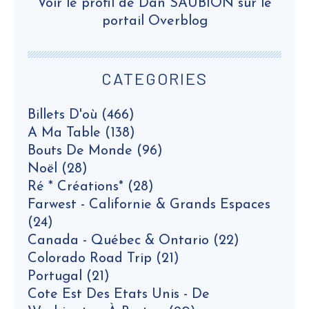
Voir le profil de
Dan SAUBION
sur le
portail Overblog
CATEGORIES
Billets D'où
(466)
A Ma Table
(138)
Bouts De Monde
(96)
Noël
(28)
Ré * Créations*
(28)
Farwest - Californie & Grands Espaces
(24)
Canada - Québec & Ontario
(22)
Colorado Road Trip
(21)
Portugal
(21)
Cote Est Des Etats Unis - De