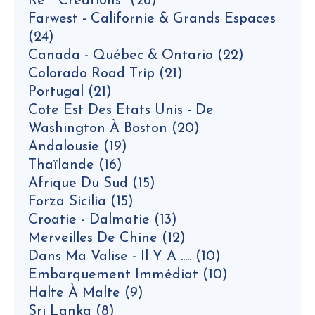
Ré * Créations*
(28)
Farwest - Californie & Grands Espaces
(24)
Canada - Québec & Ontario
(22)
Colorado Road Trip
(21)
Portugal
(21)
Cote Est Des Etats Unis - De
Washington À Boston
(20)
Andalousie
(19)
Thaïlande
(16)
Afrique Du Sud
(15)
Forza Sicilia
(15)
Croatie - Dalmatie
(13)
Merveilles De Chine
(12)
Dans Ma Valise - Il Y A .....
(10)
Embarquement Immédiat
(10)
Halte À Malte
(9)
Sri Lanka
(8)