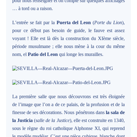
pour nous renseigner et on compte sur quelques affichages
… à tord ou a raison.
L’entrée se fait par la
Puerta del Leon
(
Porte du Lion
),
pour ce début pas besoin de guide, le fauve est assez
voyant ! Elle est là dès la construction du XIème siècle,
période musulmane ; elle nous mène à la cour du même
nom, el
Patio del Leon
qui longe les murailles.
La première salle que nous découvrons est très éloignée
de l’image que l’on a de ce palais, de la profusion et de la
finesse de ses décorations. Nous pénétrons dans
la sala de
la Justicia
(
salle de la Justice
), elle est construite en 1340,
sous le règne du roi catholique Alphonse XI, qui reprend
le modèle mudéjar. C’est une pièce cubique, blanche dont