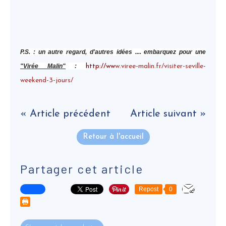
P.S. : un autre regard, d'autres idées .... embarquez pour une
"Virée Malin"
:
http://ww
w.viree-malin.fr/visiter-seville-
weekend-3-jours/
« Article précédent
Article suivant »
Retour à l'accueil
Partager cet article
Repost
0