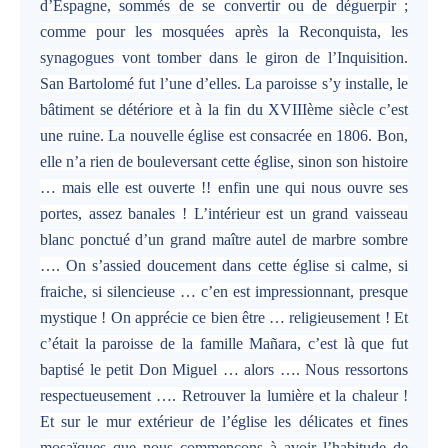
d’Espagne, sommés de se convertir ou de déguerpir ;
comme pour les mosquées après la Reconquista, les
synagogues vont tomber dans le giron de l’Inquisition.
San Bartolomé fut l’une d’elles. La paroisse s’y installe, le
bâtiment se détériore et à la fin du XVIIIème siècle c’est
une ruine. La nouvelle église est consacrée en 1806. Bon,
elle n’a rien de bouleversant cette église, sinon son histoire
… mais elle est ouverte !! enfin une qui nous ouvre ses
portes, assez banales ! L’intérieur est un grand vaisseau
blanc ponctué d’un grand maître autel de marbre sombre
…. On s’assied doucement dans cette église si calme, si
fraiche, si silencieuse … c’en est impressionnant, presque
mystique ! On apprécie ce bien être … religieusement ! Et
c’était la paroisse de la famille Mañara, c’est là que fut
baptisé le petit Don Miguel … alors …. Nous ressortons
respectueusement …. Retrouver la lumière et la chaleur !
Et sur le mur extérieur de l’église les délicates et fines
mosaïques que nous commençons à avoir l’habitude de