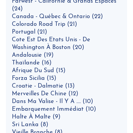
Farwest - Californie & Grands Espaces
(24)
Canada - Québec & Ontario
(22)
Colorado Road Trip
(21)
Portugal
(21)
Cote Est Des Etats Unis - De
Washington À Boston
(20)
Andalousie
(19)
Thaïlande
(16)
Afrique Du Sud
(15)
Forza Sicilia
(15)
Croatie - Dalmatie
(13)
Merveilles De Chine
(12)
Dans Ma Valise - Il Y A .....
(10)
Embarquement Immédiat
(10)
Halte À Malte
(9)
Sri Lanka
(8)
Vieille Branche
(8)