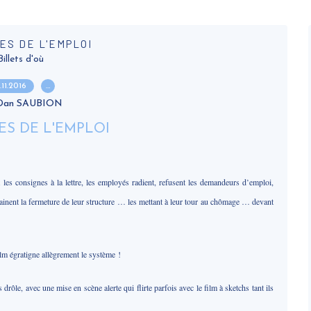
ES DE L'EMPLOI
Billets d'où
.11.2016
…
 Dan SAUBION
 les consignes à la lettre, les employés radient, refusent les demandeurs d’emploi,
trainent la fermeture de leur structure … les mettant à leur tour au chômage … devant
ilm égratigne allègrement le système !
 avec une mise en scène alerte qui flirte parfois avec le film à sketchs tant ils