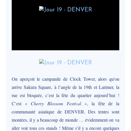
On aperçoit le campanile de Clock Tower, alors qu’on
arrive Sakura Square, à l’angle de la 19th et Larimer, la
rue est bloquée, c’est la fête du quartier aujourd’hui !
C’est
« Cherry Blossom Festival
», la fête de la
communauté asiatique de DENVER. Des tentes sont
montées, il y a beaucoup de monde … évidemment on va
aller voir tous ces stands ! Même s’il y a encore quelques