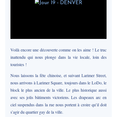
Voilà encore une découverte comme on les aime ! Le truc
inattendu qui nous plonge dans la vie locale, loin des
touristes !
Nous laissons la fête chinoise, et suivant Larimer Street,
nous arrivons à Larimer Square, toujours dans le LoDo, le
block le plus ancien de la ville. Le plus historique aussi
avec ses jolis bâtiments victoriens. Les drapeaux arc en
ciel suspendus dans la rue nous portent à croire qu’il doit
s’agir du quartier gay de la ville.