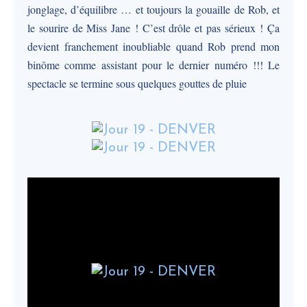
jonglage, d’équilibre … et toujours la gouaille de Rob, et
le sourire de Miss Jane ! C’est drôle et pas sérieux ! Ça
devient franchement inoubliable quand Rob prend mon
binôme comme assistant pour le dernier numéro !!! Le
spectacle se termine sous quelques gouttes de pluie