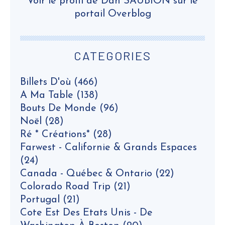
Voir le profil de
Dan SAUBION
sur le
portail Overblog
CATEGORIES
Billets D'où
(466)
A Ma Table
(138)
Bouts De Monde
(96)
Noël
(28)
Ré * Créations*
(28)
Farwest - Californie & Grands Espaces
(24)
Canada - Québec & Ontario
(22)
Colorado Road Trip
(21)
Portugal
(21)
Cote Est Des Etats Unis - De