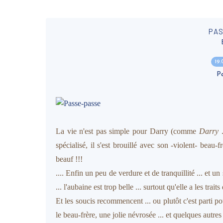
PA
19
P
La vie n'est pas simple pour Darry (comme
Darry
.
spécialisé, il s'est brouillé avec son -violent- beau-
beauf !!!
.... Enfin un peu de verdure et de tranquillité ... et 
... l'aubaine est trop belle ... surtout qu'elle a les trait
Et les soucis recommencent ... ou plutôt c'est parti 
le beau-frère, une jolie névrosée ... et quelques autres