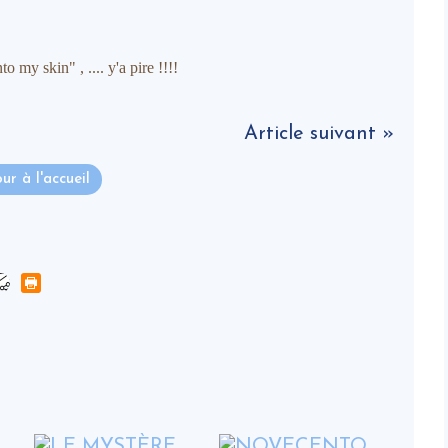
skin" , .... y'a pire !!!!
Article suivant »
ur à l'accueil