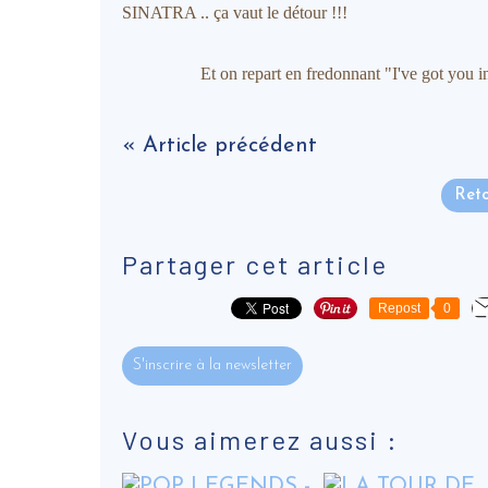
SINATRA .. ça vaut le détour !!!
Et on repart en fredonnant "I've got you into my 
« Article précédent
Reto
Partager cet article
Repost
0
S'inscrire à la newsletter
Vous aimerez aussi :