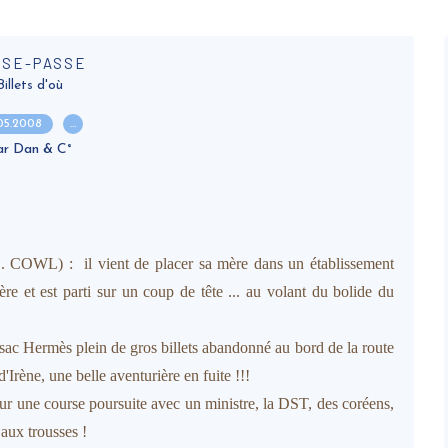
SSE-PASSE
Billets d'où
.05.2008
…
ar Dan & C°
. COWL) : il vient de placer sa mère dans un établissement
frère et est parti sur un coup de tête ... au volant du bolide du
un sac Hermès plein de gros billets abandonné au bord de la route
s d'Irène, une belle aventurière en fuite !!!
pour une course poursuite avec un ministre, la DST, des coréens,
 aux trousses !