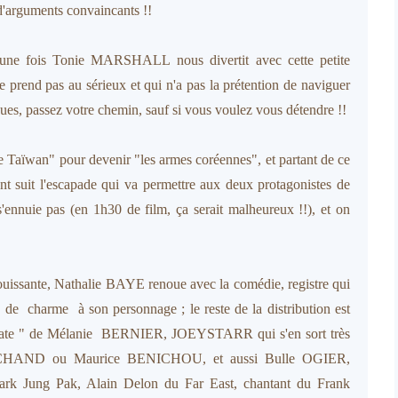
d'arguments convaincants !!
une fois Tonie MARSHALL nous divertit avec cette petite
e prend pas au sérieux et qui n'a pas la prétention de naviguer
ques, passez votre chemin, sauf si vous voulez vous détendre !!
 de Taïwan" pour devenir "les armes coréennes", et partant de ce
ent suit l'escapade qui va permettre aux deux protagonistes de
s'ennuie pas (en 1h30 de film, ça serait malheureux !!), et on
réjouissante, Nathalie BAYE renoue avec la comédie, registre qui
de charme à son personnage ; le reste de la distribution est
délicate " de Mélanie BERNIER, JOEYSTARR qui s'en sort très
MARCHAND ou Maurice BENICHOU, et aussi Bulle OGIER,
 Park Jung Pak, Alain Delon du Far East, chantant du Frank