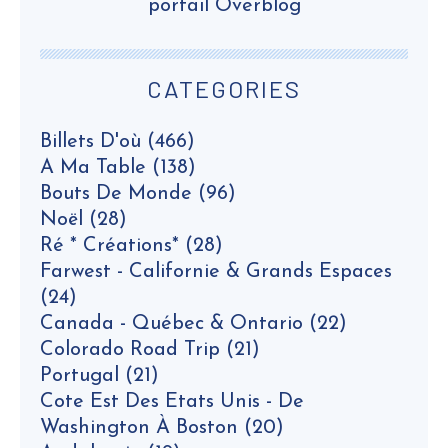
portail Overblog
CATEGORIES
Billets D'où
(466)
A Ma Table
(138)
Bouts De Monde
(96)
Noël
(28)
Ré * Créations*
(28)
Farwest - Californie & Grands Espaces
(24)
Canada - Québec & Ontario
(22)
Colorado Road Trip
(21)
Portugal
(21)
Cote Est Des Etats Unis - De
Washington À Boston
(20)