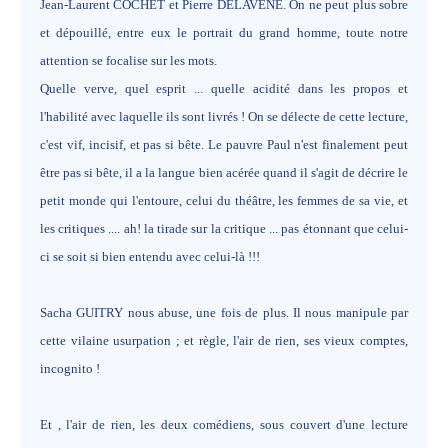
Jean-Laurent COCHET et Pierre DELAVENE. On ne peut plus sobre
et dépouillé, entre eux le portrait du grand homme, toute notre
attention se focalise sur les mots.
Quelle verve, quel esprit ... quelle acidité dans les propos et
l'habilité avec laquelle ils sont livrés ! On se délecte de cette lecture,
c'est vif, incisif, et pas si bête. Le pauvre Paul n'est finalement peut
être pas si bête, il a la langue bien acérée quand il s'agit de décrire le
petit monde qui l'entoure, celui du théâtre, les femmes de sa vie, et
les critiques .... ah! la tirade sur la critique ... pas étonnant que celui-
ci se soit si bien entendu avec celui-là !!!
Sacha GUITRY nous abuse, une fois de plus. Il nous manipule par
cette vilaine usurpation ; et règle, l'air de rien, ses vieux comptes,
incognito !
Et , l'air de rien, les deux comédiens, sous couvert d'une lecture