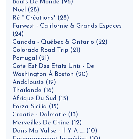
Bouts De Monde
(96)
Noël
(28)
Ré * Créations*
(28)
Farwest - Californie & Grands Espaces
(24)
Canada - Québec & Ontario
(22)
Colorado Road Trip
(21)
Portugal
(21)
Cote Est Des Etats Unis - De
Washington À Boston
(20)
Andalousie
(19)
Thaïlande
(16)
Afrique Du Sud
(15)
Forza Sicilia
(15)
Croatie - Dalmatie
(13)
Merveilles De Chine
(12)
Dans Ma Valise - Il Y A .....
(10)