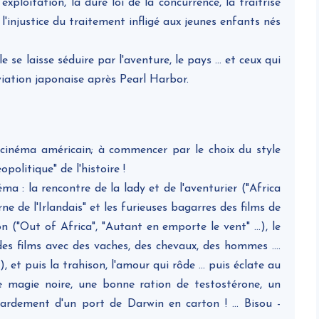
exploitation, la dure loi de la concurrence, la traitrise
 l'injustice du traitement infligé aux jeunes enfants nés
e se laisse séduire par l'aventure, le pays ... et ceux qui
'aviation japonaise après Pearl Harbor.
u cinéma américain; à commencer par le choix du style
opolitique" de l'histoire !
néma : la rencontre de la lady et de l'aventurier ("Africa
e de l'Irlandais" et les furieuses bagarres des films de
n ("Out of Africa", "Autant en emporte le vent" ...), le
des films avec des vaches, des chevaux, des hommes ....
, et puis la trahison, l'amour qui rôde ... puis éclate au
e magie noire, une bonne ration de testostérone, un
ardement d'un port de Darwin en carton ! ... Bisou -