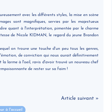
eureusement avec les différents styles, la mise en scène
es sont magnifiques, servies par les majestueux
edire quant à l'interprétation, pimentée par le charme
atesse de Nicole KIDMAN, le regard du jeune Brandon
equel on trouve une touche d'un peu tous les genres,
d'émotion, de conviction qui nous aurait définitivement
t la larme à l'oeil, ravis d'avoir trouvé un nouveau chef
empoisonnante de rester sur sa faim !
Article suivant »
ur à l'accueil