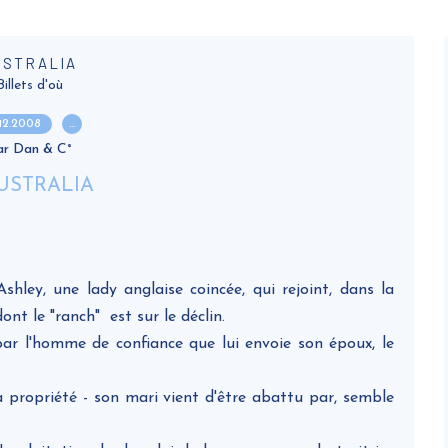
USTRALIA
Billets d'où
.12.2008
…
ar Dan & C°
hley, une lady anglaise coincée, qui rejoint, dans la
ont le "ranch" est sur le déclin.
par l'homme de confiance que lui envoie son époux, le
 propriété - son mari vient d'être abattu par, semble