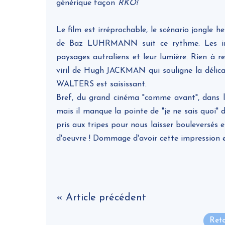
générique façon
RKO!
Le film est irréprochable, le scénario jongle h
de Baz LUHRMANN suit ce rythme. Les imag
paysages autraliens et leur lumière. Rien à r
viril de Hugh JACKMAN qui souligne la délic
WALTERS est saisissant.
Bref, du grand cinéma "comme avant", dans l
mais il manque la pointe de "je ne sais quoi" 
pris aux tripes pour nous laisser bouleversés e
d'oeuvre ! Dommage d'avoir cette impression 
« Article précédent
Reto