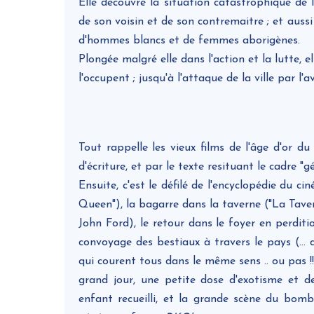
Elle découvre la situation catastrophique de l'
de son voisin et de son contremaitre ; et aussi
d'hommes blancs et de femmes aborigènes.
Plongée malgré elle dans l'action et la lutte, ell
l'occupent ; jusqu'à l'attaque de la ville par l
Tout rappelle les vieux films de l'âge d'or d
d'écriture, et par le texte resituant le cadre "gé
Ensuite, c'est le défilé de l'encyclopédie du ci
Queen"), la bagarre dans la taverne ("La Tavern
John Ford), le retour dans le foyer en perditio
convoyage des bestiaux à travers le pays (... 
qui courent tous dans le même sens .. ou pas !!)
grand jour, une petite dose d'exotisme et d
enfant recueilli, et la grande scène du bomb