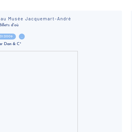
 au Musée Jacquemart-André
Billets d'où
.01.2009
…
ar Dan & C°