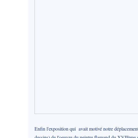
Enfin l'exposition qui avait motivé notre déplacement
dessins) de l'oeuvre du peintre flamand du XVIIème 