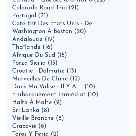
Canada - Québec & Ontario
(22)
Colorado Road Trip
(21)
Portugal
(21)
Cote Est Des Etats Unis - De
Washington À Boston
(20)
Andalousie
(19)
Thaïlande
(16)
Afrique Du Sud
(15)
Forza Sicilia
(15)
Croatie - Dalmatie
(13)
Merveilles De Chine
(12)
Dans Ma Valise - Il Y A .....
(10)
Embarquement Immédiat
(10)
Halte À Malte
(9)
Sri Lanka
(8)
Vieille Branche
(8)
Cracovie
(6)
Toros Y Feria
(2)