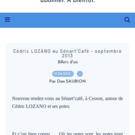
abonner. A bientôt.
Cédric LOZANO au Sénart'Café - septembre
2013
Billets d'où
17.09.2013
…
Par Dan SAUBION
Nouveau rendez-vous au Sénart’café, à Cesson, autour de
Cédric LOZANO et ses potes.
Et c’est bien connu …. Où les potes sont, les potes iront