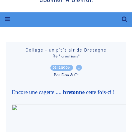
abonner. A bientôt.
Collage - un p'tit air de Bretagne
Ré * créations*
05.12.2009
…
Par Dan & C°
Encore une cagette ....
bretonne
cette fois-ci !