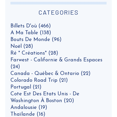
CATEGORIES
Billets D'où
(466)
A Ma Table
(138)
Bouts De Monde
(96)
Noël
(28)
Ré * Créations*
(28)
Farwest - Californie & Grands Espaces
(24)
Canada - Québec & Ontario
(22)
Colorado Road Trip
(21)
Portugal
(21)
Cote Est Des Etats Unis - De
Washington À Boston
(20)
Andalousie
(19)
Thaïlande
(16)