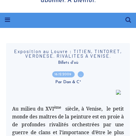
abonner. A bientôt.
Exposition au Louvre : TITIEN, TINTORET,
VERONESE. RIVALITES A VENISE.
Billets d'où
16.12.2009
…
Par Dan & C°
ème
Au milieu du XVI
siècle, à Venise,
le petit
monde des maîtres de la peinture est en proie à
de profondes rivalités orchestrées par une
guerre de clans et l’importance d’être le plus