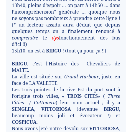
13h40, pleins d’espoir … on part à 14h50 … dans
l’incompréhension* générale … quoique nous
ne soyons pas nombreux à prendre cette ligne !
(* un lecteur assidu aura déduit que depuis
quelques temps on a finalement renoncé à
comprendre
le
dys
fonctionnement des bus
d’ici !!)
15h10, on est à
BIRGU
! (tout ça pour ça !!)
BIRGU
, c’est l’Histoire des
Chevaliers de
MALTE.
La ville est située sur
Grand Harbour
, juste en
face de LA VALETTE.
Les trois pointes de la rive Est du port sont à
l’origine trois villes, «
TROIS CITES
» (
Three
Cities / Cottonera
) leur nom actuel ; il y a
SENGLEA
,
VITTORIOSA
(devenue
BIRGU
,
beaucoup moins joli et évocateur !) et
COSPICUA
.
Nous avons jeté notre dévolu sur
VITTORIOSA
,