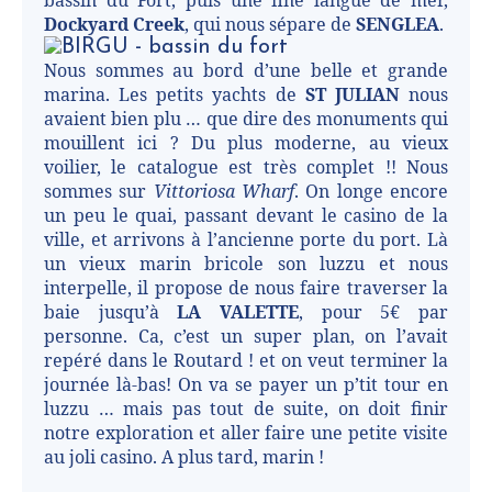
bassin du Fort, puis une fine langue de mer,
Dockyard Creek
, qui nous sépare de
SENGLEA
.
Nous sommes au bord d’une belle et grande
marina. Les petits yachts de
ST JULIAN
nous
avaient bien plu … que dire des monuments qui
mouillent ici ? Du plus moderne, au vieux
voilier, le catalogue est très complet !! Nous
sommes sur
Vittoriosa Wharf
. On longe encore
un peu le quai, passant devant le casino de la
ville, et arrivons à l’ancienne porte du port. Là
un vieux marin bricole son luzzu et nous
interpelle, il propose de nous faire traverser la
baie jusqu’à
LA VALETTE
, pour 5€ par
personne. Ca, c’est un super plan, on l’avait
repéré dans le Routard ! et on veut terminer la
journée là-bas! On va se payer un p’tit tour en
luzzu … mais pas tout de suite, on doit finir
notre exploration et aller faire une petite visite
au joli casino. A plus tard, marin !