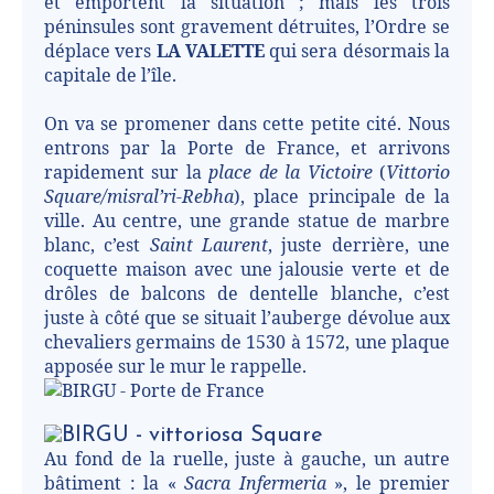
et emportent la situation ; mais les trois
péninsules sont gravement détruites, l’Ordre se
déplace vers
LA VALETTE
qui sera désormais la
capitale de l’île.
On va se promener dans cette petite cité. Nous
entrons par la Porte de France, et arrivons
rapidement sur la
place de la Victoire
(
Vittorio
Square/misral’ri-Rebha
), place principale de la
ville. Au centre, une grande statue de marbre
blanc, c’est
Saint Laurent
, juste derrière, une
coquette maison avec une jalousie verte et de
drôles de balcons de dentelle blanche, c’est
juste à côté que se situait l’auberge dévolue aux
chevaliers germains de 1530 à 1572, une plaque
apposée sur le mur le rappelle.
Au fond de la ruelle, juste à gauche, un autre
bâtiment : la «
Sacra Infermeria
», le premier