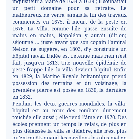
inquisiteur à Malte de 1634 à 1639 ; il souhaitait
un petit domaine pour sa retraite. Le
malheureux ne verra jamais la fin des travaux
commencés en 1675, il meurt de la peste en
1676. La Villa, comme l’île, passe ensuite de
mains en mains, Napoléon y aurait (dit-on)
séjourné … juste avant que son copain l’amiral
Nelson ne suggère, en 1803, d’y construire un
hôpital naval. L’idée est retenue mais rien n'est
fait, jusqu’en 1813. Une nouvelle épidémie de
peste frappe l’île, la Villa devient hôpital. Enfin
en 1829, la Marine Royale britannique prend
possession des terrains et du voisinage, la
première pierre est posée en 1830, la dernière
en 1832.
Pendant les deux guerres mondiales, la villa-
hôpital est au cœur des combats, durement
touchée elle aussi ; elle rend l’âme en 1970. Des
écoles prennent un temps le relais, de plus en
plus délaissée la villa se délabre, elle n’est plus
qu’entrepôts quand les pavillons les plus mal en