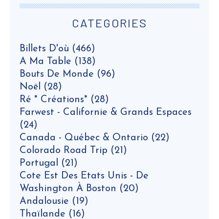
CATEGORIES
Billets D'où
(466)
A Ma Table
(138)
Bouts De Monde
(96)
Noël
(28)
Ré * Créations*
(28)
Farwest - Californie & Grands Espaces
(24)
Canada - Québec & Ontario
(22)
Colorado Road Trip
(21)
Portugal
(21)
Cote Est Des Etats Unis - De
Washington À Boston
(20)
Andalousie
(19)
Thaïlande
(16)