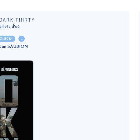
DARK THIRTY
Billets d'où
.01.2013
…
 Dan SAUBION