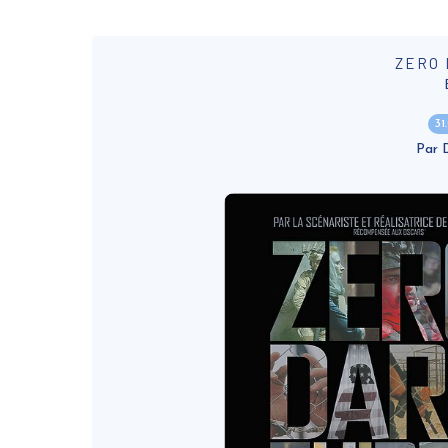
ZERO 
31
Par