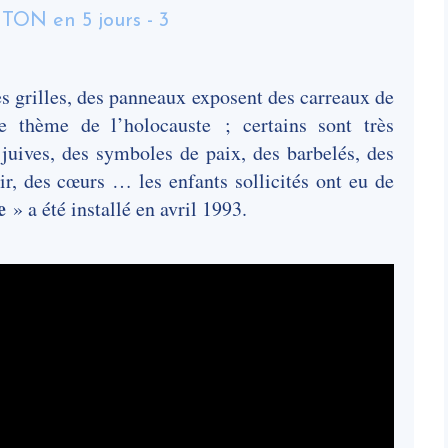
s grilles, des panneaux exposent des carreaux de
e thème de l’holocauste ; certains sont très
juives, des symboles de paix, des barbelés, des
poir, des cœurs … les enfants sollicités ont eu de
e
» a été installé en avril 1993.