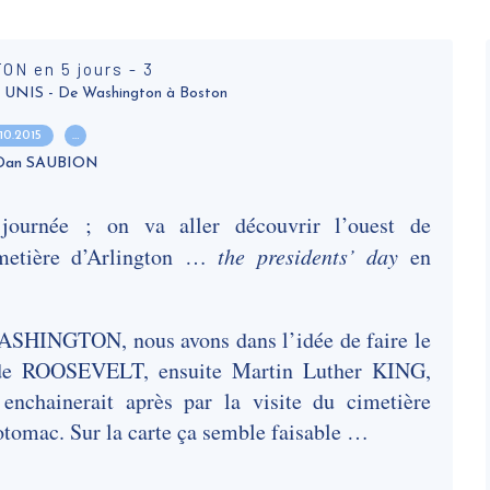
N en 5 jours - 3
NIS - De Washington à Boston
.10.2015
…
 Dan SAUBION
 journée ; on va aller découvrir l’ouest de
metière d’Arlington …
the presidents’ day
en
WASHINGTON, nous avons dans l’idée de faire le
de ROOSEVELT, ensuite Martin Luther KING,
chainerait après par la visite du cimetière
Potomac. Sur la carte ça semble faisable …