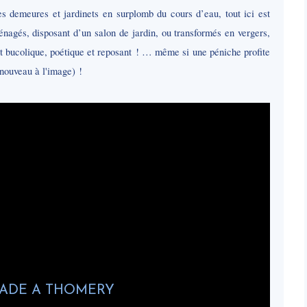
es demeures et jardinets en surplomb du cours d’eau, tout ici est
ménagés, disposant d’un salon de jardin, ou transformés en vergers,
 bucolique, poétique et reposant ! … même si une péniche profite
nouveau à l'image) !