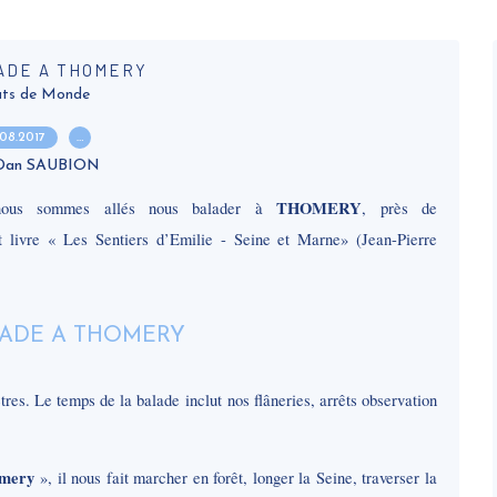
ADE A THOMERY
ts de Monde
.08.2017
…
 Dan SAUBION
THOMERY
i nous sommes allés nous balader à
, près de
livre « Les Sentiers d’Emilie - Seine et Marne» (Jean-Pierre
res. Le temps de la balade inclut nos flâneries, arrêts observation
omery
», il nous fait marcher en forêt, longer la Seine, traverser la