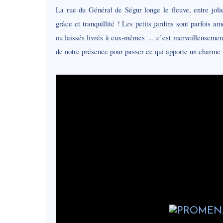
La rue du Général de Ségur longe le fleuve, entre joli
grâce et tranquillité ! Les petits jardins sont parfois a
ou laissés livrés à eux-mêmes … c’est merveilleusement
de notre présence pour passer ce qui apporte un charme 