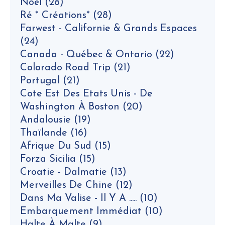
Noël
(28)
Ré * Créations*
(28)
Farwest - Californie & Grands Espaces
(24)
Canada - Québec & Ontario
(22)
Colorado Road Trip
(21)
Portugal
(21)
Cote Est Des Etats Unis - De
Washington À Boston
(20)
Andalousie
(19)
Thaïlande
(16)
Afrique Du Sud
(15)
Forza Sicilia
(15)
Croatie - Dalmatie
(13)
Merveilles De Chine
(12)
Dans Ma Valise - Il Y A .....
(10)
Embarquement Immédiat
(10)
Halte À Malte
(9)