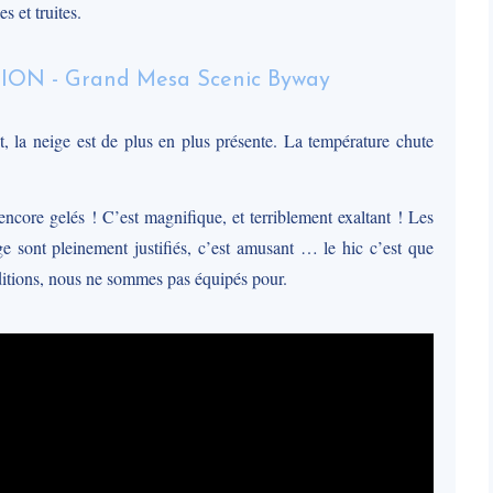
s et truites.
rêt, la neige est de plus en plus présente. La température chute
 encore gelés ! C’est magnifique, et terriblement exaltant ! Les
e sont pleinement justifiés, c’est amusant … le hic c’est que
ditions, nous ne sommes pas équipés pour.