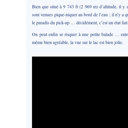
Bien que situé à 9 743 ft (2 969 m) d’altitude, il y 
sont venues pique-niquer au bord de l’eau ; il n’y 
le paradis du pick-up … décidément, c’est un état fai
On peut enfin se risquer à une petite balade … entr
même bien agréable, la vue sur le lac est bien jolie.