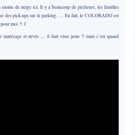
a moins de neige ici. Il y a beaucoup de pêcheurs, les familles
a que des pick-ups sur le parking. … En fait, le COLORADO est
t pour moi !!
J
e marécage et névés … il faut viser juste !! mais c’est quand