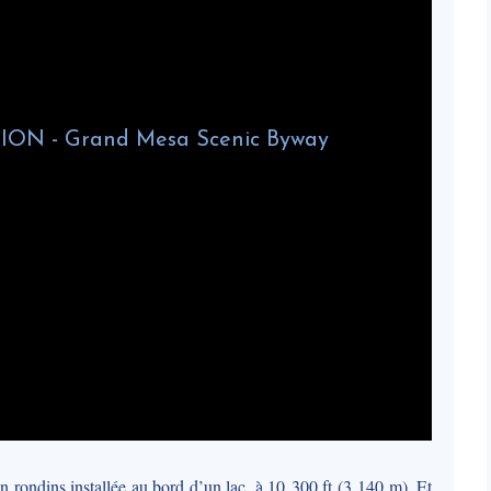
n rondins installée au bord d’un lac, à 10 300 ft (3 140 m). Et