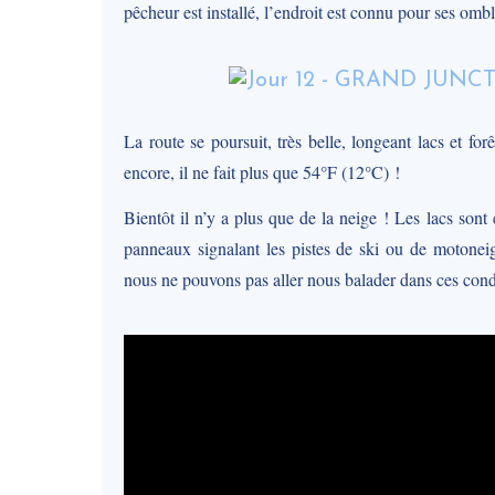
pêcheur est installé, l’endroit est connu pour ses omble
La route se poursuit, très belle, longeant lacs et fo
encore, il ne fait plus que 54°F (12°C) !
Bientôt il n’y a plus que de la neige ! Les lacs sont
panneaux signalant les pistes de ski ou de motoneig
nous ne pouvons pas aller nous balader dans ces con