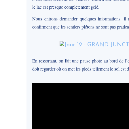
le lac est presque complètement gelé.
Nous entrons demander quelques informations, il 
confirment que les sentiers piétons ne sont pas pratic
En ressortant, on fait une pause photo au bord de l’
doit regarder où on met les pieds tellement le sol est 