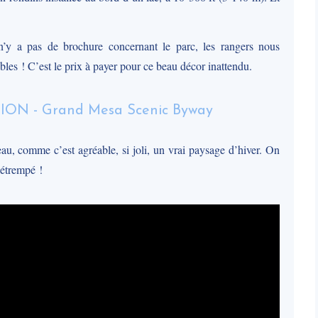
n’y a pas de brochure concernant le parc, les rangers nous
ables ! C’est le prix à payer pour ce beau décor inattendu.
eau, comme c’est agréable, si joli, un vrai paysage d’hiver. On
détrempé !